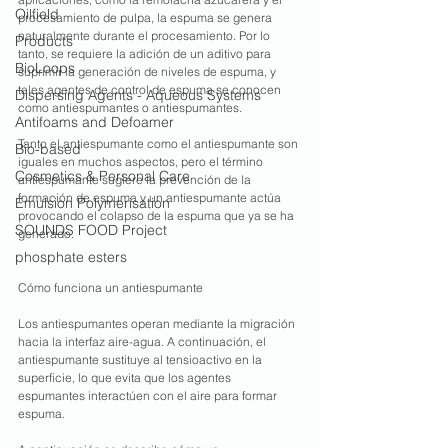
Oilfield
procesamiento de pulpa, la espuma se genera 
naturalmente durante el procesamiento. Por lo 
Products
tanto, se requiere la adición de un aditivo para 
BioLoops
suprimir la generación de niveles de espuma, y ​​
tales agentes de control de espuma se conocen 
Dispersing Agents - Aqueous Systems
como antiespumantes o antiespumantes.
Antifoams and Defoamer
Tanto el antiespumante como el antiespumante son 
Bio-based
iguales en muchos aspectos, pero el término 
Cosmetics & Personal Care
antiespumante sugiere la prevención de la 
formación de espuma y un antiespumante actúa 
Emulsion Polymerisation
provocando el colapso de la espuma que ya se ha 
SOUNDS FOOD Project
generado.
phosphate esters
Cómo funciona un antiespumante
Los antiespumantes operan mediante la migración 
hacia la interfaz aire-agua. A continuación, el 
antiespumante sustituye al tensioactivo en la 
superficie, lo que evita que los agentes 
espumantes interactúen con el aire para formar 
espuma.