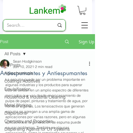
Post
Sign Up
All Posts
Sean Hodgkinson
All Posts
Jun 10, 2021
2 min read
Antiespumantes y Antiespumantes
Agrochemicals
La espuma puede ser un problema importante en 
Coatings Additives
algunas industrias y los productos para superar 
Emulsification
esto se utilizan en un amplio espectro de diferentes 
mercados que van desde el procesamiento de 
Household & Industrial Cleaning
pulpa de papel, pinturas y tratamiento de agua, por 
Metal Working
nombrar algunos. Los tensioactivos que generan 
espuma se agregan a una amplia gama de 
Dispersions
aplicaciones por varias razones, pero en algunas 
Chemistry and Properties
aplicaciones, la generación de espuma puede 
causar problemas. También en algunas 
Dispersing Agents for UV Systems
aplicaciones, como la remolacha azucarera y el 