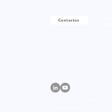
Gr
Contactos
pr
+44 (0) 161513 4125
Bio
Ani
No 
Anfó
Lankem Ltd, Charles Street,
Dukinf
© 2021 por Lankem