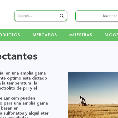
Iniciar s
ODUCTOS
MERCADOS
MUESTRAS
BLOG
ctantes
cial en una amplia gama
nte óptimo está dictado
 la temperatura, la
ctrolito de pH y el
ce Lankem pueden
mo para una amplia gama
 basan en
a sulfonatos y alquil éter