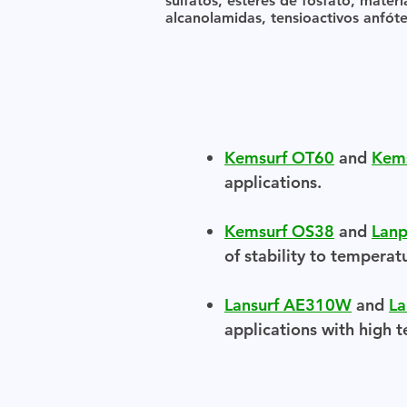
sulfatos, ésteres de fosfato, materi
alcanolamidas, tensioactivos anfóte
Kemsurf OT60
and
Kem
applications.
Kemsurf OS38
and
Lan
of stability to temperatu
Lansurf AE310W
and
La
applications with high t