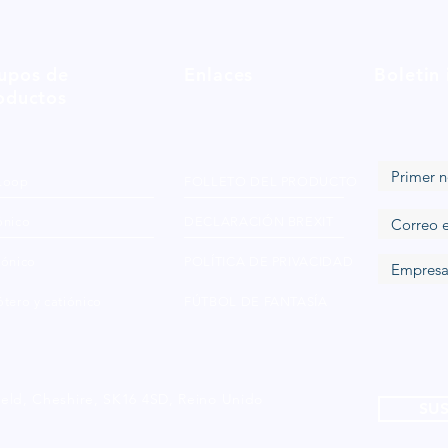
upos de
Enlaces
Boletin
oductos
Loop
FOLLETO DEL PRODUCTO
ónico
DECLARACIÓN BREXIT
iónico
POLÍTICA DE PRIVACIDAD
tero y catiónico
FÚTBOL DE FANTASÍA
ield, Cheshire, SK16 4SD, Reino Unido
SUS