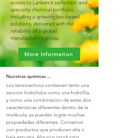
access to Lankem’s surfactant and
specialty chemical portfolio,
including a growing bio-based
solutions, delivered with the
reliability of a global
manufacturing group.
More Information
Nuestras químicas ...
Los tensioactivos contienen tanto una
sección hidrófoba como una hidrófila,
y como una combinación de estas dos
características diferentes dentro de la
molécula, se pueden lograr muchas
propiedades diferentes. Contamos
con productos que producen alta o
baja espuma. Algunos productos