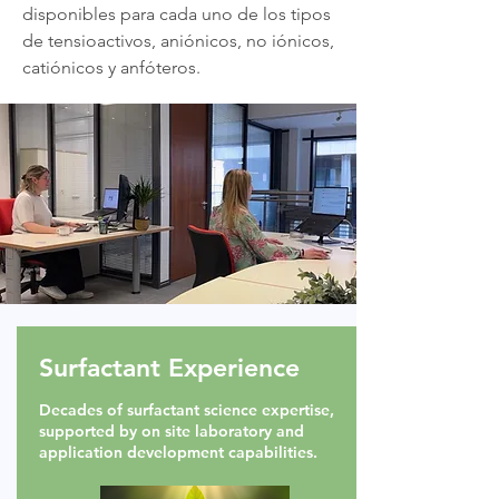
disponibles para cada uno de los tipos
de tensioactivos, aniónicos, no iónicos,
catiónicos y anfóteros.
Why Work With Lankem
Surfactant Experience
Europe
Decades of surfactant science expertise,
supported by on site laboratory and
application development capabilities.