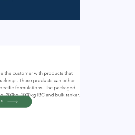
de the customer with products that
markings. These products can either
pecific formulations. The packaged
kg, 200kg, 1000kg IBC and bulk tanker.
US