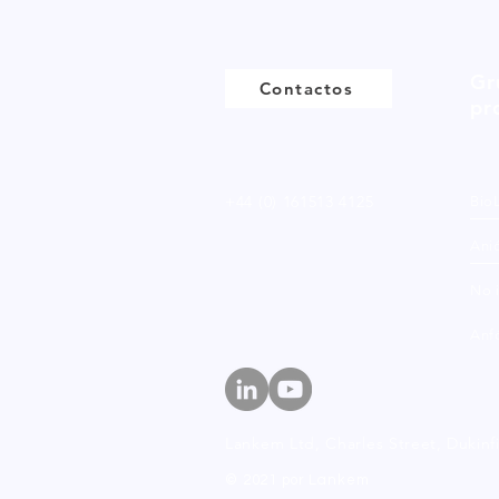
Gr
Contactos
pr
+44 (0) 161513 4125
Bio
Ani
No 
Anfó
Lankem Ltd, Charles Street,
Dukinf
© 2021 por Lankem