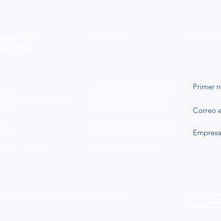
upos de
Enlaces
Boletin
oductos
Loop
FOLLETO DEL PRODUCTO
ónico
DECLARACIÓN BREXIT
iónico
POLÍTICA DE PRIVACIDAD
tero y catiónico
FÚTBOL DE FANTASÍA
ield, Cheshire, SK16 4SD, Reino Unido
SUS