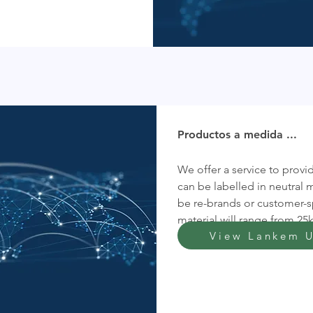
Productos a medida ...
We offer a service to provi
can be labelled in neutral 
be re-brands or customer-s
material will range from 25
View Lankem 