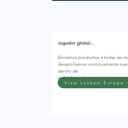
Jugador global...
Enviamos productos a todas las r
desarrollamos continuamente nuev
dentro de
todos los países y regiones.
View Lankem Europe