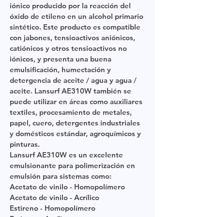
iónico producido por la reacción del
óxido de etileno en un alcohol primario
sintético. Este producto es compatible
con jabones, tensioactivos aniónicos,
catiónicos y otros tensioactivos no
iónicos, y presenta una buena
emulsificación, humectación y
detergencia de aceite / agua y agua /
aceite. Lansurf AE310W también se
puede utilizar en áreas como auxiliares
textiles, procesamiento de metales,
papel, cuero, detergentes industriales
y domésticos estándar, agroquímicos y
pinturas.
Lansurf AE310W es un excelente
emulsionante para polimerización en
emulsión para sistemas como:
Acetato de vinilo - Homopolímero
Acetato de vinilo - Acrílico
Estireno - Homopolímero