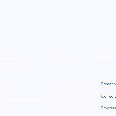
upos de
Enlaces
Boletin
oductos
Loop
FOLLETO DEL PRODUCTO
ónico
DECLARACIÓN BREXIT
iónico
POLÍTICA DE PRIVACIDAD