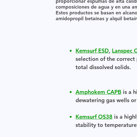
proporcionar espumas de alta cali
composiciones de agua y en una a
Estos productos se basan en alcanol
amidopropil betaínas y alquil betaí
Kemsurf ESD
,
Lanspec 
selection of the correc
total dissolved solids.
Amphokem CAPB
is a h
dewatering gas wells or 
Kemsurf OS38
is a high
stability to temperature