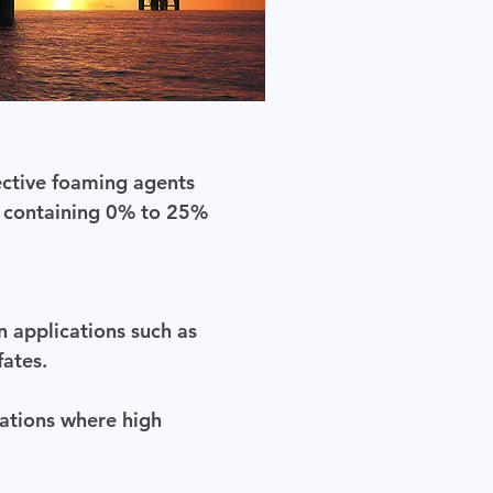
ective foaming agents
ns containing 0% to 25%
n applications such as
fates.
cations where high