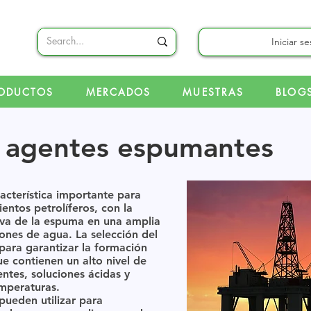
Iniciar s
ODUCTOS
MERCADOS
MUESTRAS
BLOG
e agentes espumantes
cterística importante para
entos petrolíferos, con la
iva de la espuma en una amplia
nes de agua. La selección del
ara garantizar la formación
e contienen un alto nivel de
lentes, soluciones ácidas y
mperaturas.
ueden utilizar para