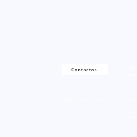
Gr
Contactos
pr
+44 (0) 161513 4125
Bio
Ani
No 