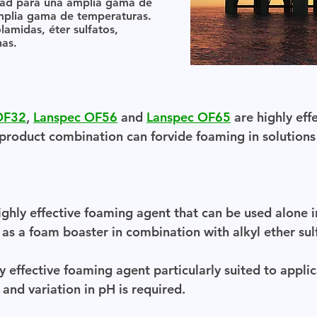
dad para una amplia gama de
mplia gama de temperaturas.
amidas, éter sulfatos,
nas.
OF32
,
Lanspec OF56
and
Lanspec OF65
are highly eff
t product combination can forvide foaming in solutio
ighly effective foaming agent that can be used alone i
as a foam boaster in combination with alkyl ether sul
ly effective foaming agent particularly suited to appli
 and variation in pH is required.