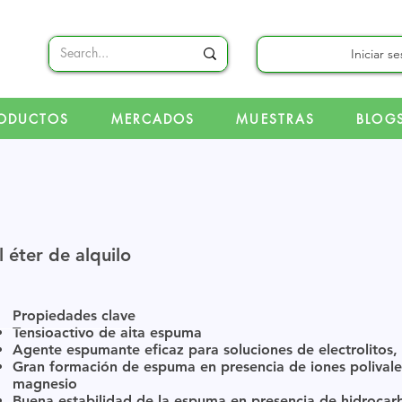
Iniciar s
ODUCTOS
MERCADOS
MUESTRAS
BLOG
 éter de alquilo
Propiedades clave
Tensioactivo de alta espuma
Agente espumante eficaz para soluciones de electrolitos,
Gran formación de espuma en presencia de iones polivalen
magnesio
Buena estabilidad de la espuma en presencia de hidrocar