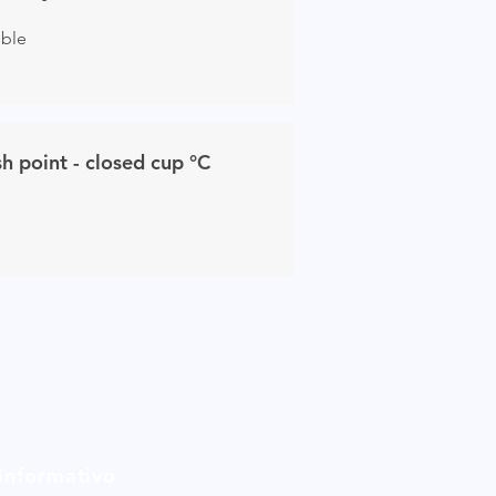
uble
sh point - closed cup
°C
 informativo