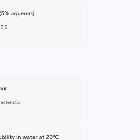
(5% aqueous)
 7.5
our
acteristic
ubility in water at 20°C