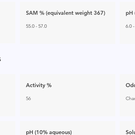
SAM % (equivalent weight 367)
pH 
55.0 - 57.0
6.0 -
s
Activity %
Od
56
Char
pH (10% aqueous)
Sol