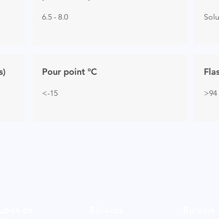
6.5 - 8.0
Sol
s)
Pour point °C
Fla
<-15
>94
upos de
Enlaces
Boletin