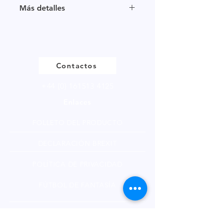
Más detalles
Haga
clic
para ver nuestra página
de productos
Contactos
+44 (0) 161513 4125
Enlaces
FOLLETO DEL PRODUCTO
DECLARACIÓN BREXIT
POLÍTICA DE PRIVACIDAD
FÚTBOL DE FANTASÍA