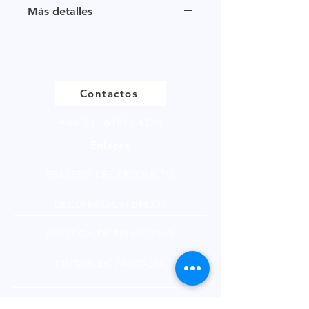
Tamaño de muestra disponible en
Más detalles
múltiplos de 250g.
Haga
clic
para ver nuestra página
de productos
Contactos
+44 (0) 161513 4125
Enlaces
FOLLETO DEL PRODUCTO
DECLARACIÓN BREXIT
POLÍTICA DE PRIVACIDAD
FÚTBOL DE FANTASÍA