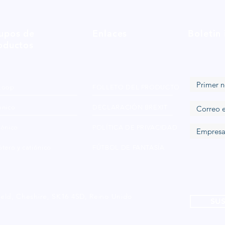
upos de
Enlaces
Boletin
oductos
Loop
FOLLETO DEL PRODUCTO
ónico
DECLARACIÓN BREXIT
iónico
POLÍTICA DE PRIVACIDAD
tero y catiónico
FÚTBOL DE FANTASÍA
ield, Cheshire, SK16 4SD, Reino Unido
SUS