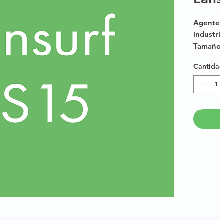
Agente 
industri
Tamaño 
múltipl
Cantida