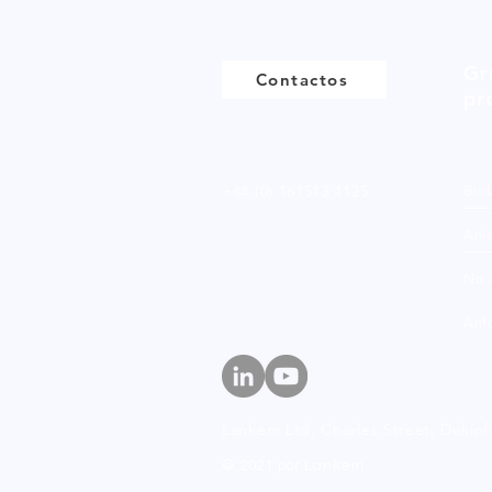
Gr
Contactos
pr
+44 (0) 161513 4125
Bio
Ani
No 
Anfó
Lankem Ltd, Charles Street,
Dukinf
© 2021 por Lankem