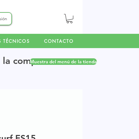
esión
S TÉCNICOS
CONTACTO
r la compra.
Muestra del menú de la tienda
surf ES15