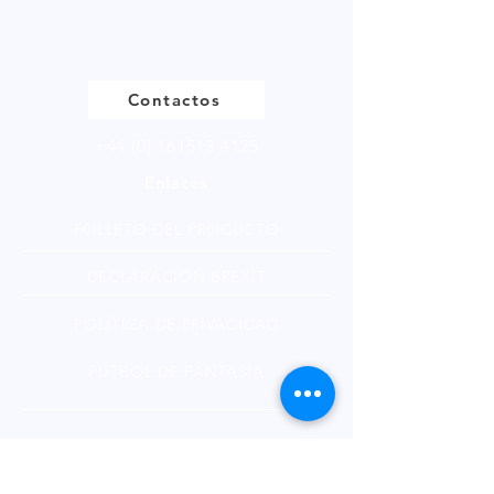
Tamaño de muestra disponible en
múltiplos de 250g.
Contactos
+44 (0) 161513 4125
Enlaces
FOLLETO DEL PRODUCTO
DECLARACIÓN BREXIT
POLÍTICA DE PRIVACIDAD
FÚTBOL DE FANTASÍA