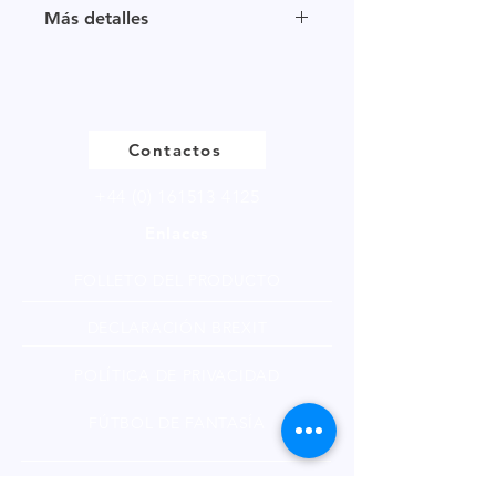
Tamaño de muestra disponible en
Más detalles
múltiplos de 250g.
Haga clic para ver nuestra página
de productos
Contactos
+44 (0) 161513 4125
Enlaces
FOLLETO DEL PRODUCTO
DECLARACIÓN BREXIT
POLÍTICA DE PRIVACIDAD
FÚTBOL DE FANTASÍA