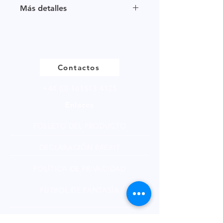
Más detalles
Haga
clic
para ver nuestra página
de productos
Contactos
+44 (0) 161513 4125
Enlaces
FOLLETO DEL PRODUCTO
DECLARACIÓN BREXIT
POLÍTICA DE PRIVACIDAD
FÚTBOL DE FANTASÍA