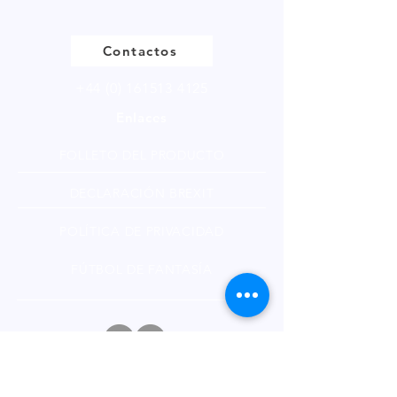
múltiplos de 250g.
Contactos
+44 (0) 161513 4125
Enlaces
FOLLETO DEL PRODUCTO
DECLARACIÓN BREXIT
POLÍTICA DE PRIVACIDAD
FÚTBOL DE FANTASÍA
Boletin informativo