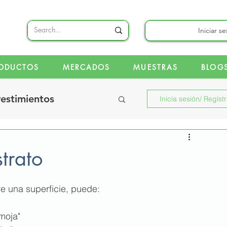
Iniciar s
ODUCTOS
MERCADOS
MUESTRAS
BLOG
vestimientos
Inicia sesión/ Regíst
trato
iones
e una superficie, puede:
"moja"
s para sistemas