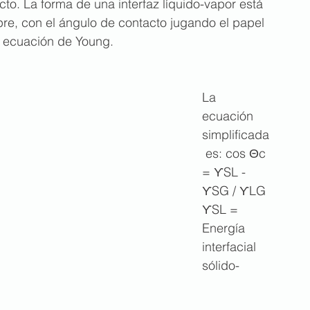
cto. La forma de una interfaz líquido-vapor está 
e, con el ángulo de contacto jugando el papel 
a ecuación de Young.
La 
ecuación 
simplificada
 es: cos Θc 
= ϒSL - 
ϒSG / ϒLG
ϒSL = 
Energía 
interfacial 
sólido-