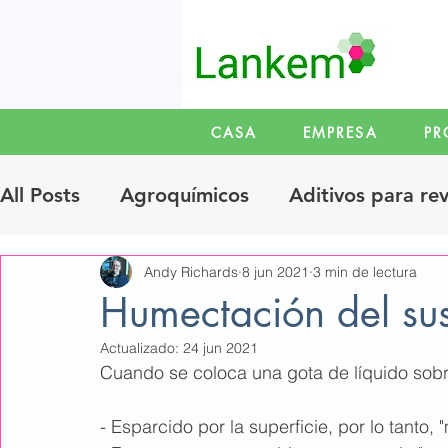
CASA
EMPRESA
PR
All Posts
Agroquímicos
Aditivos para re
Andy Richards
8 jun 2021
3 min de lectura
Emulsificacion
Química y propiedades
Humectación del sus
Actualizado:
24 jun 2021
Limpieza doméstica e industrial
Dispers
Cuando se coloca una gota de líquido sobr
- Esparcido por la superficie, por lo tanto, 
Trabajo de metales
Agentes dispersante