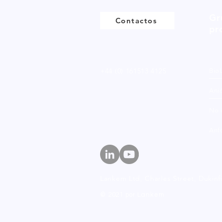
Gr
Contactos
pr
+44 (0) 161513 4125
Bio
Ani
No 
Anfó
Lankem Ltd, Charles Street,
Dukinf
© 2021 por Lankem