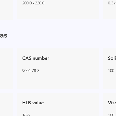
200.0 - 220.0
0.3 
as
CAS number
Sol
9004-78-8
100
HLB value
Vis
16.6
100