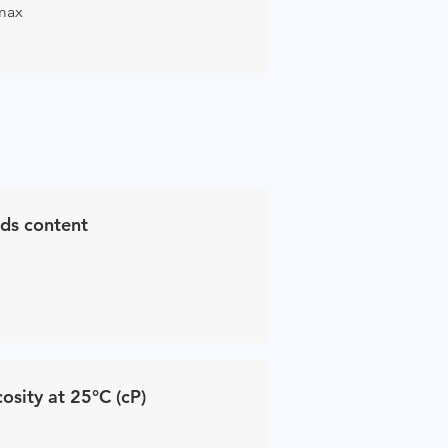
max
ids content
cosity at 25°C (cP)