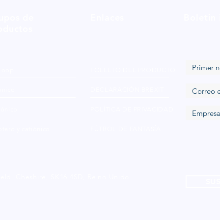
upos de
Enlaces
Boletin
oductos
Loop
FOLLETO DEL PRODUCTO
ónico
DECLARACIÓN BREXIT
iónico
POLÍTICA DE PRIVACIDAD
tero y catiónico
FÚTBOL DE FANTASÍA
ield, Cheshire, SK16 4SD, Reino Unido
SUS