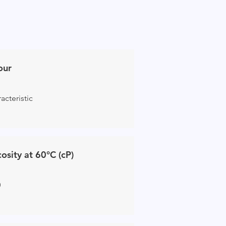
our
acteristic
cosity at 60°C (cP)
0