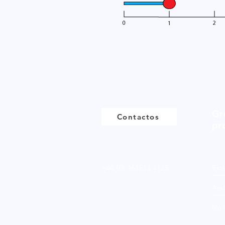
Gr
Contactos
pr
+44 (0) 161513 4125
Bio
Ani
No 