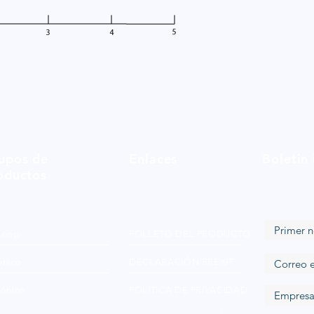
upos de
Enlaces
Boletin
oductos
Loop
FOLLETO DEL PRODUCTO
ónico
DECLARACIÓN BREXIT
iónico
POLÍTICA DE PRIVACIDAD