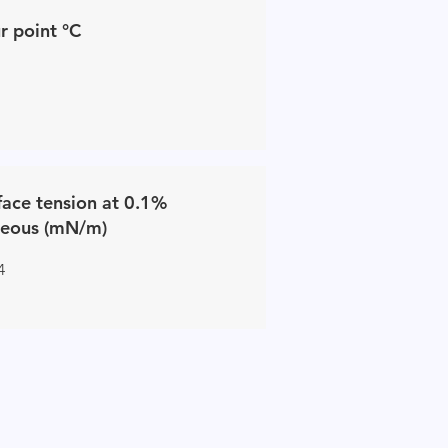
r point °C
face tension at 0.1%
eous (mN/m)
4