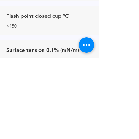
Flash point closed cup °C
>150
Surface tension 0.1% (mN/m)
39.3
Contactos
+44 (0) 161513 4125
Enlaces