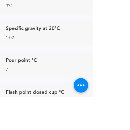
334
Specific gravity at 20°C
1.02
Pour point °C
7
Flash point closed cup °C
>150
Surface tension 0.1% (mN/m)