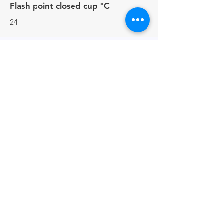
Flash point closed cup °C
24
Contactos
+44 (0) 161513 4125
Enlaces
FOLLETO DEL PRODUCTO
DECLARACIÓN BREXIT
POLÍTICA DE PRIVACIDAD
FÚTBOL DE FANTASÍA