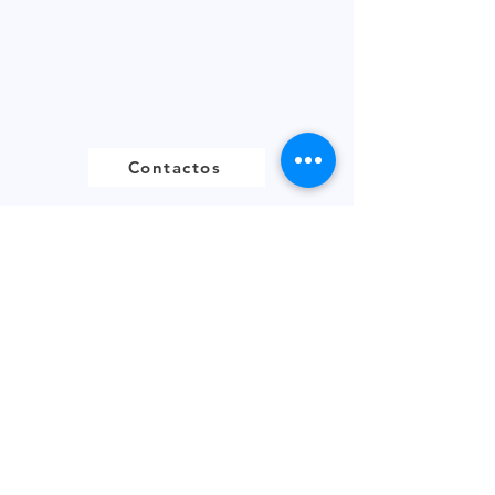
Contactos
+44 (0) 161513 4125
Enlaces
FOLLETO DEL PRODUCTO
DECLARACIÓN BREXIT
POLÍTICA DE PRIVACIDAD
FÚTBOL DE FANTASÍA