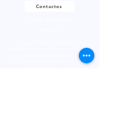
Contactos
+44 (0) 161513 4125
Enlaces
FOLLETO DEL PRODUCTO
DECLARACIÓN BREXIT
POLÍTICA DE PRIVACIDAD
FÚTBOL DE FANTASÍA
Boletin informativo