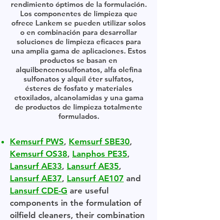
rendimiento óptimos de la formulación.
Los componentes de limpieza que
ofrece Lankem se pueden utilizar solos
o en combinación para desarrollar
soluciones de limpieza eficaces para
una amplia gama de aplicaciones. Estos
productos se basan en
alquilbencenosulfonatos, alfa olefina
sulfonatos y alquil éter sulfatos,
ésteres de fosfato y materiales
etoxilados, alcanolamidas y una gama
de productos de limpieza totalmente
formulados.
Kemsurf PWS
,
Kemsurf SBE30
,
Kemsurf OS38
,
Lanphos PE35
,
Lansurf AE33
,
Lansurf AE35
,
Lansurf AE37
,
Lansurf AE107
and
Lansurf CDE-G
are useful
components in the formulation of
oilfield cleaners, their combination