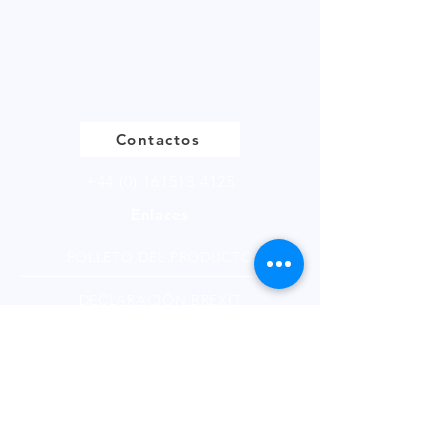
Contactos
+44 (0) 161513 4125
Enlaces
FOLLETO DEL PRODUCTO
DECLARACIÓN BREXIT
POLÍTICA DE PRIVACIDAD
FÚTBOL DE FANTASÍA