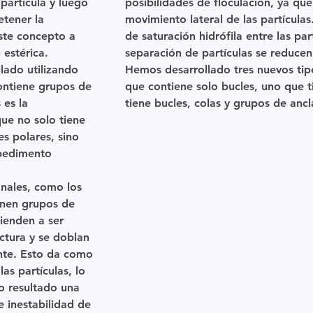
 partícula y luego
posibilidades de floculación, ya que
tener la
movimiento lateral de las partícula
Este concepto a
de saturación hidrófila entre las par
estérica.
separación de partículas se reduce
lado utilizando
Hemos desarrollado tres nuevos tip
ontiene grupos de
que contiene solo bucles, uno que t
 es la
tiene bucles, colas y grupos de ancl
que no solo tiene
es polares, sino
pedimento
nales, como los
enen grupos de
tienden a ser
uctura y se doblan
nte. Esto da como
as partículas, lo
o resultado una
e inestabilidad de