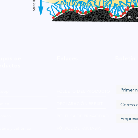
upos de
Enlaces
Boletin
oductos
Loop
FOLLETO DEL PRODUCTO
ónico
DECLARACIÓN BREXIT
iónico
POLÍTICA DE PRIVACIDAD
tero y catiónico
FÚTBOL DE FANTASÍA