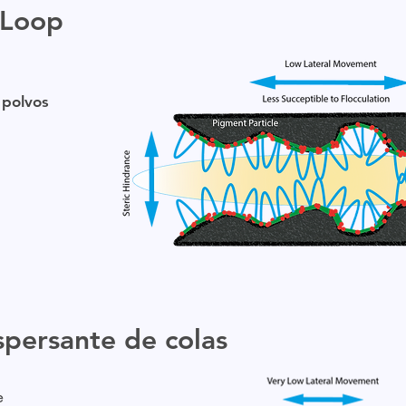
oLoop
 polvos
persante de colas
e