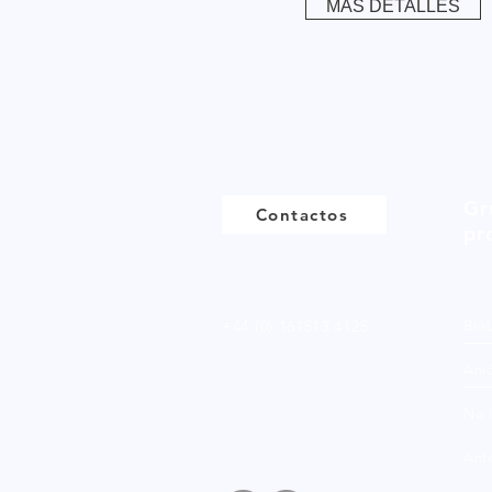
MÁS DETALLES
Gr
Contactos
pr
+44 (0) 161513 4125
Bio
Ani
No 
Anfó