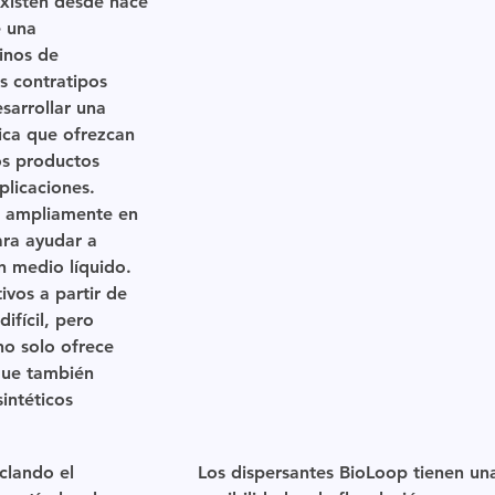
existen desde hace
e una
inos de
s contratipos
sarrollar una
ica que ofrezcan
os productos
plicaciones.
an ampliamente en
ara ayudar a
un medio líquido.
ivos a partir de
ifícil, pero
 no
solo ofrece
 que también
intéticos
clando el
Los dispersantes BioLoop tienen un