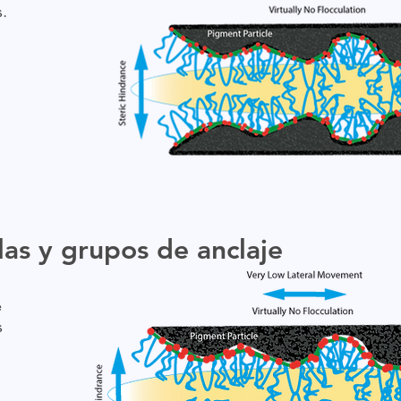
s.
as y grupos de anclaje
e
s