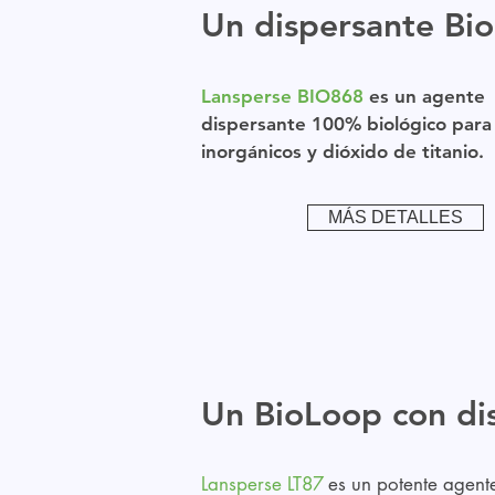
Un dispersante Bi
Lansperse BIO868
es un agente
dispersante 100% biológico para
inorgánicos y dióxido de titanio.
MÁS DETALLES
Un BioLoop con dis
Lansperse LT87
es un potente agent