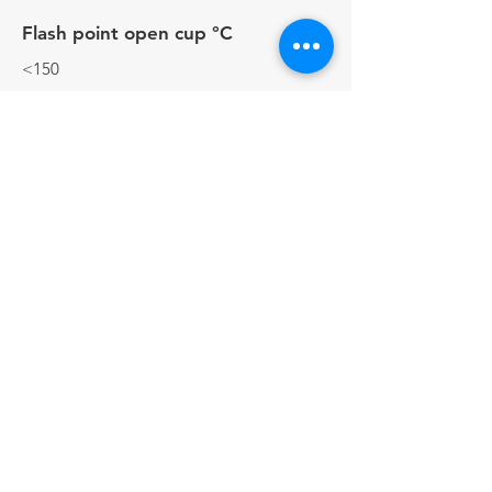
Flash point open cup °C
<150
Surface tension at 0.1% aqueous
(mN/m)
28.0
Biodegradability
Readily biodegradable
Contactos
+44 (0) 161513 4125
Enlaces