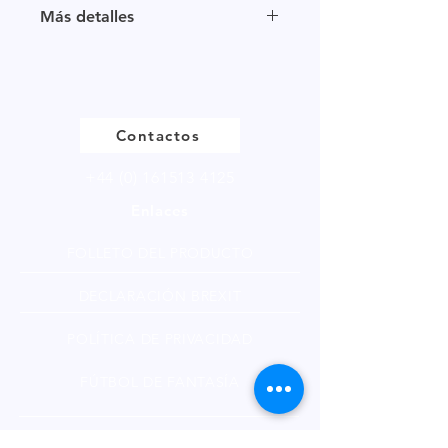
Tamaño de muestra disponible en
Más detalles
múltiplos de 250g.
Haga
clic
para ver nuestra página
de productos
Contactos
+44 (0) 161513 4125
Enlaces
FOLLETO DEL PRODUCTO
DECLARACIÓN BREXIT
POLÍTICA DE PRIVACIDAD
FÚTBOL DE FANTASÍA