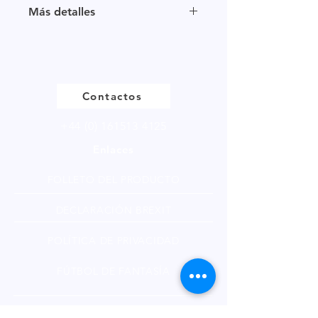
Tamaño de muestra disponible en
Más detalles
múltiplos de 250g.
Haga
clic
para ver nuestra página
de productos
Contactos
+44 (0) 161513 4125
Enlaces
FOLLETO DEL PRODUCTO
DECLARACIÓN BREXIT
POLÍTICA DE PRIVACIDAD
FÚTBOL DE FANTASÍA