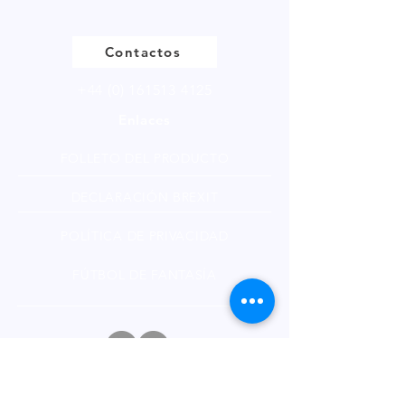
of 250g.
Contactos
+44 (0) 161513 4125
Enlaces
FOLLETO DEL PRODUCTO
DECLARACIÓN BREXIT
POLÍTICA DE PRIVACIDAD
FÚTBOL DE FANTASÍA
Boletin informativo