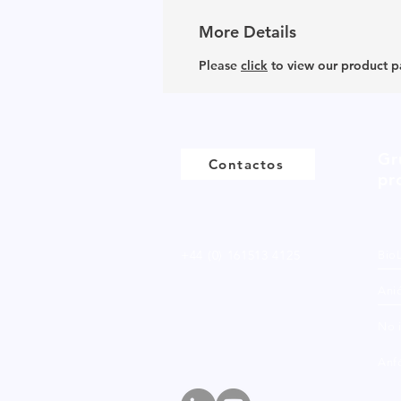
More Details
Please
click
to view our product 
Gr
Contactos
pr
+44 (0) 161513 4125
Bio
Ani
No 
Anfó