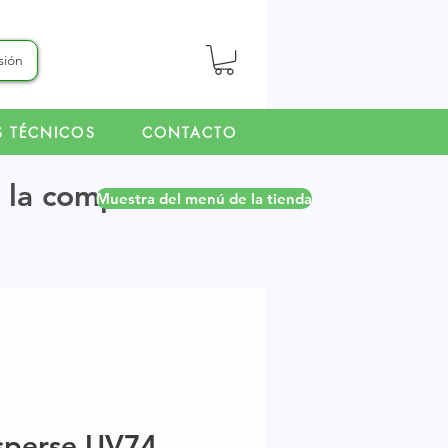
esión
S TÉCNICOS
CONTACTO
r la compra.
Muestra del menú de la tienda
sperse UV74