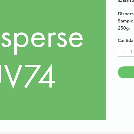
Dispers
Sample 
250g.
Cantida