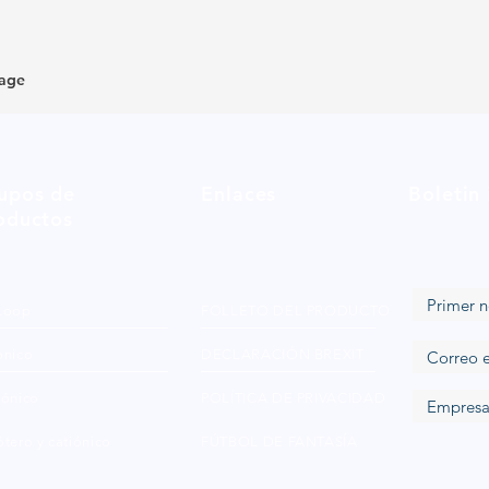
page
upos de
Enlaces
Boletin
oductos
Loop
FOLLETO DEL PRODUCTO
ónico
DECLARACIÓN BREXIT
iónico
POLÍTICA DE PRIVACIDAD
tero y catiónico
FÚTBOL DE FANTASÍA