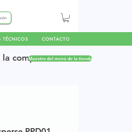
esión
S TÉCNICOS
CONTACTO
r la compra.
Muestra del menú de la tienda
sperse PPD01