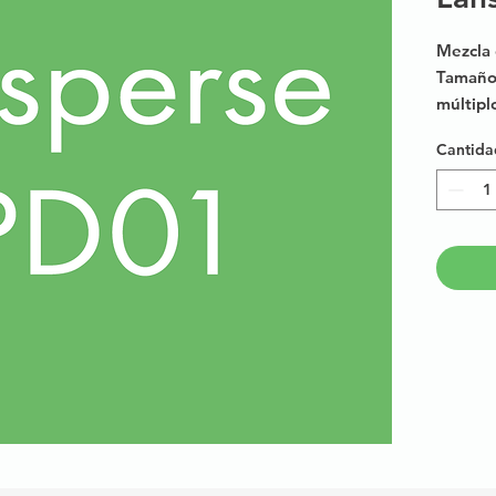
Mezcla 
Tamaño 
múltipl
Cantida