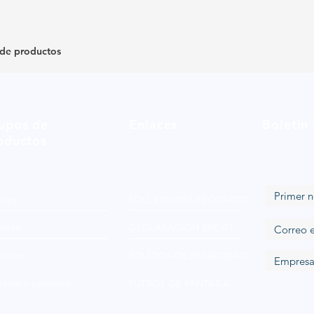
 de productos
upos de
Enlaces
Boletin
oductos
Loop
FOLLETO DEL PRODUCTO
ónico
DECLARACIÓN BREXIT
iónico
POLÍTICA DE PRIVACIDAD
tero y catiónico
FÚTBOL DE FANTASÍA