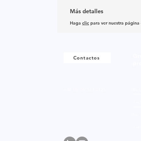
Más detalles
Haga
clic
para ver nuestra página
Gr
Contactos
pr
+44 (0) 161513 4125
Bio
Ani
No 
Anfó