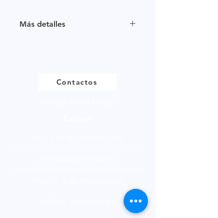
Tamaño de muestra disponible en
múltiplos de 250g.
Más detalles
Por favor
haga clic
para ver nuestra
página de producto
Contactos
+44 (0) 161513 4125
Enlaces
FOLLETO DEL PRODUCTO
DECLARACIÓN BREXIT
POLÍTICA DE PRIVACIDAD
FÚTBOL DE FANTASÍA