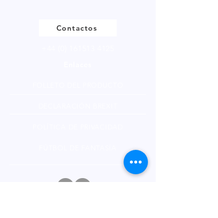
múltiplos de 250g.
Contactos
+44 (0) 161513 4125
Enlaces
FOLLETO DEL PRODUCTO
DECLARACIÓN BREXIT
POLÍTICA DE PRIVACIDAD
FÚTBOL DE FANTASÍA
Boletin informativo