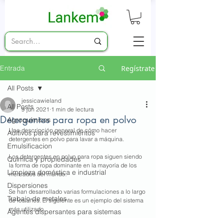
Entrada
Regístrate
All Posts
jessicawieland
All Posts
9 jun 2021
1 min de lectura
Detergentes para ropa en polvo
Agroquímicos
Una descripción general de cómo hacer 
Aditivos para revestimientos
detergentes en polvo para lavar a máquina.
Emulsificacion
Los detergentes en polvo para ropa siguen siendo 
Química y propiedades
la forma de ropa dominante en la mayoría de los 
Limpieza doméstica e industrial
mercados del mundo.
Dispersiones
Se han desarrollado varias formulaciones a lo largo 
Trabajo de metales
de los años. El siguiente es un ejemplo del sistema 
más utilizado.
Agentes dispersantes para sistemas