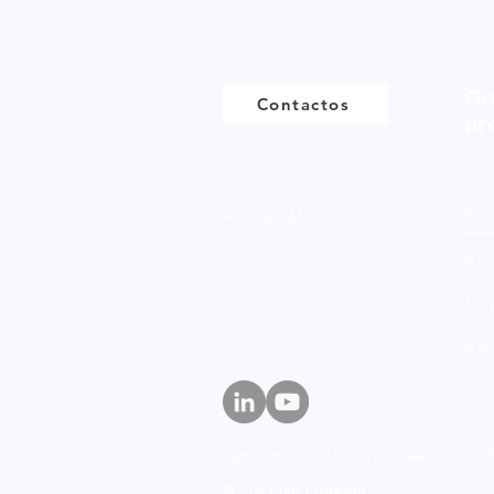
Gr
Contactos
pr
+44 (0) 161513 4125
Bio
Ani
No 
Anfó
Lankem Ltd, Charles Street,
Dukinf
© 2021 por Lankem