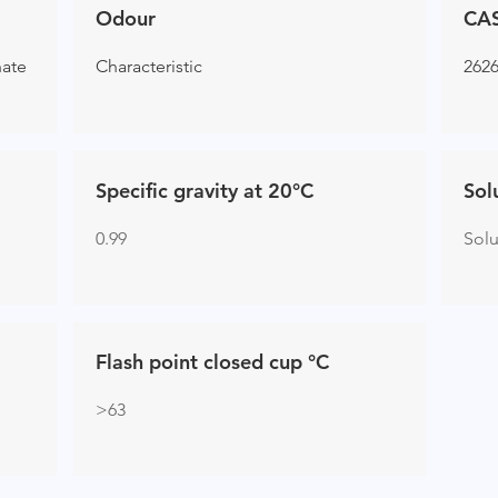
Odour
CA
nate
Characteristic
2626
Specific gravity at 20°C
Sol
0.99
Sol
Flash point closed cup °C
>63