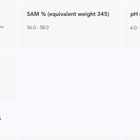
SAM % (equivalent weight 345)
pH 
om
56.0 - 58.0
6.0 -
s