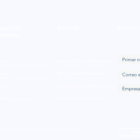
upos de
Enlaces
Boletin
oductos
Loop
FOLLETO DEL PRODUCTO
ónico
DECLARACIÓN BREXIT
iónico
POLÍTICA DE PRIVACIDAD
tero y catiónico
FÚTBOL DE FANTASÍA
ield, Cheshire, SK16 4SD, Reino Unido
SUS