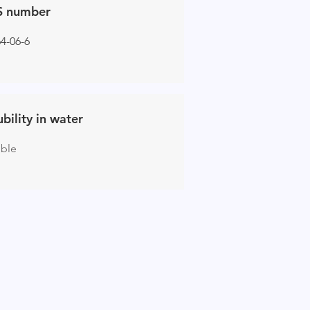
S number
4-06-6
ubility in water
uble